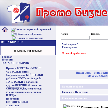
Логин
Пароль
ВАША КОРЗИНА
Мой пароль?
Регистрация
В корзине нет товаров
Полный прайс-лист
Главная
Новости
КАТАЛОГ ТОВАРОВ :
Промо - БЕРЕСТА - NEW!!!!
ФУТБОЛКИ оптом
Ваша цена - определя
банданы, кепки БЕЙСБОЛКИ
Максимальная 
рубашки ПОЛО, майки, polo
ТОЛСТОВКИ и балахоны
куртки ВЕТРОВКИ, жилетки
Каталог товаров
СПЕЦОДЕЖДА, спец одежда
сумки, рюкзаки, косметички
Главная
»
Полотенца
ПЛЕДы
Описание категории
Полотенца
ЕЖЕДНЕВНИКИ
зажигалки
Предлагаем Ваш