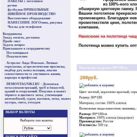
ПАКЕТЫ с логотипом
из 100%-ного хл
ручки
обширную цветовую гамму. 
футболки ПРИКОЛЬНЫЕ
Вашим логотипом прекрасно 
ШВЕЙНОЕ ПРОИЗВОДСТВО
промоакциях. Благодаря нев
Выставочное оборудование
промотекстиля цене, полот
НАНЕСЕНИЕ ЛОГОтипа, рисунка
Чехлы для телефонов
компании.
Координаты
Нанесение на полотенце ча
Заказ, оплата, доставка
Прайс-лист
Задать вопрос
Полотенца можно купить опто
Приглашаем к сотрудничеству
Поставщикам
Покупателям
Астролог Аида Невская. Личные
гороскопы, астрологические прогнозы,
Полотенце махровое 80*180см
подбор дат, консультации, анализ
совместимости со спутником жизни,
200руб.
карьера и профессии
DEMONTAGNIKI.RU
-
Демонтаж
металлоконструкций
,
труб и ёмкостей
,
зданий и сооружений
.
Покупка и вывоз
Цвет: желтый, кораллово-красный, сер
чёрного и цветного лома
,
утилизация
Размер: 80*180
автомобилей, судов, вагонов, лома
,
вывоз
мусора, снега, отходов
Материал, состав: 100% хлопок
Возможные виды нанесения: вышивка,
ВЫБОР ВАЛЮТЫ
Размер:
80*180см
Материал:
100% хлопок (махровое)
Выберите тип валюты:
Производство:
Россия
Плотность:
500 гр.
ПОИСК ПО САЙТУ