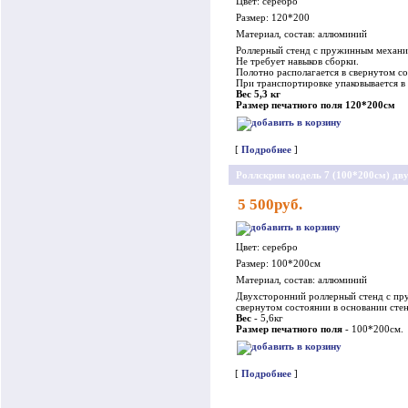
Цвет: серебро
Размер: 120*200
Материал, состав: аллюминий
Роллерный стенд с пружинным механи
Не требует навыков сборки.
Полотно располагается в свернутом со
При транспортировке упаковывается в 
Вес 5,3 кг
Размер печатного поля 120*200см
[
Подробнее
]
Роллскрин модель 7 (100*200см) дв
5 500руб.
Цвет: серебро
Размер: 100*200см
Материал, состав: аллюминий
Двухсторонний роллерный стенд с пру
свернутом состоянии в основании стен
Вес
- 5,6кг
Размер печатного поля
- 100*200см.
[
Подробнее
]