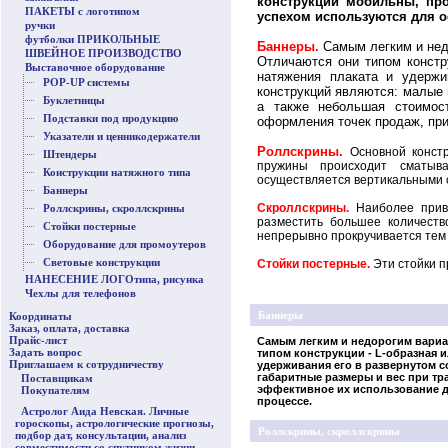
конструкции мобильны, пр
ПАКЕТЫ с логотипом
успехом используются для о
ручки
футболки ПРИКОЛЬНЫЕ
Баннеры.
Самым легким и нед
ШВЕЙНОЕ ПРОИЗВОДСТВО
Отличаются они типом констру
Выставочное оборудование
натяжения плаката и удержи
POP-UP системы
конструкций являются: малые 
Буклетницы
а также небольшая стоимос
Подставки под продукцию
оформления точек продаж, при
Указатели и ценникодержатели
Роллскрины.
Основной конст
Штендеры
пружины происходит сматыв
Конструкции натяжного типа
осуществляется вертикальными 
Баннеры
Скроллскрины.
Наиболее привл
Роллскрины, скроллскрины
разместить большее количеств
Стойки постерные
непрерывно прокручивается тем
Оборудование для промоутеров
Световые конструкции
Стойки постерные.
Эти стойки п
НАНЕСЕНИЕ ЛОГОтипа, рисунка
Чехлы для телефонов
Баннеры
Координаты
Заказ, оплата, доставка
Прайс-лист
Самым легким и недорогим вари
Задать вопрос
типом конструкции - L-образная и
Приглашаем к сотрудничеству
удерживания его в развернутом 
габаритные размеры и вес при тр
Поставщикам
эффективное их использование д
Покупателям
процессе.
Астролог Аида Невская. Личные
гороскопы, астрологические прогнозы,
Роллскрины, скроллскрины
подбор дат, консультации, анализ
совместимости со спутником жизни,