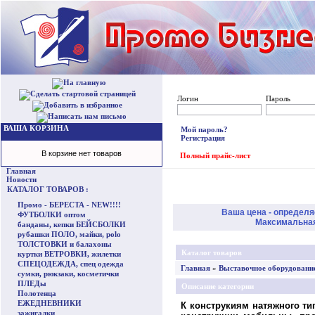
Логин
Пароль
ВАША КОРЗИНА
Мой пароль?
Регистрация
В корзине нет товаров
Полный прайс-лист
Главная
Новости
КАТАЛОГ ТОВАРОВ :
Промо - БЕРЕСТА - NEW!!!!
Ваша цена - определя
ФУТБОЛКИ оптом
Максимальная 
банданы, кепки БЕЙСБОЛКИ
рубашки ПОЛО, майки, polo
ТОЛСТОВКИ и балахоны
Каталог товаров
куртки ВЕТРОВКИ, жилетки
СПЕЦОДЕЖДА, спец одежда
Главная
»
Выставочное оборудовани
сумки, рюкзаки, косметички
ПЛЕДы
Описание категории
Полотенца
ЕЖЕДНЕВНИКИ
К конструкиям натяжного ти
зажигалки