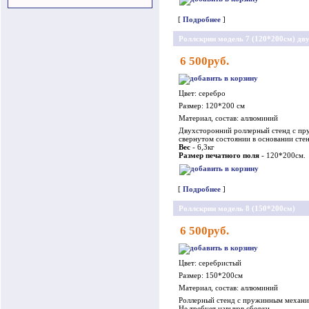
[
Подробнее
]
Роллскрин модель 7 (120*200см) дв
6 500руб.
Цвет: серебро
Размер: 120*200 см
Материал, состав: аллюминий
Двухсторонний роллерный стенд с пру
свернутом состоянии в основании стен
Вес
- 6,3кг
Размер печатного поля
- 120*200см.
[
Подробнее
]
Роллскрин модель 8 (150*200см)
6 500руб.
Цвет: серебристый
Размер: 150*200см
Материал, состав: аллюминий
Роллерный стенд с пружинным механи
Не требует навыков сборки.