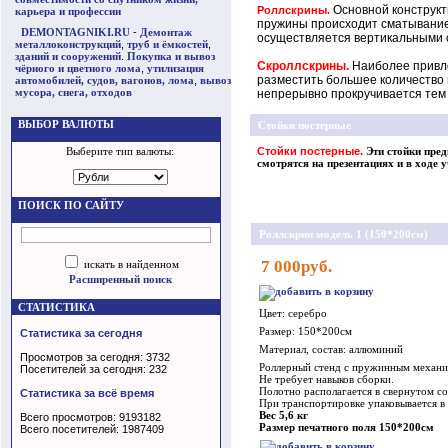
Основной конструкт
Роллскрины.
карьера и профессии
пружины происходит сматывание
DEMONTAGNIKI.RU
-
Демонтаж
осуществляется вертикальными 
металлоконструкций
,
труб и ёмкостей
,
зданий и сооружений
.
Покупка и вывоз
Скроллскрины.
Наиболее привле
чёрного и цветного лома
,
утилизация
разместить большее количество 
автомобилей, судов, вагонов, лома
,
вывоз
мусора, снега, отходов
непрерывно прокручивается тем
ВЫБОР ВАЛЮТЫ
Стойки постерные
Выберите тип валюты:
Стойки постерные.
Эти стойки пре
смотрятся на презентациях и в ходе у
ПОИСК ПО САЙТУ
Роллскрин модель 1 (150*200см)
7 000руб.
искать в найденном
Расширенный поиск
СТАТИСТИКА
Цвет: серебро
Размер: 150*200см
Статистика за сегодня
Материал, состав: аллюминий
Просмотров за сегодня: 3732
Роллерный стенд с пружинным механи
Посетителей за сегодня: 232
Не требует навыков сборки.
Полотно располагается в свернутом со
Статистика за всё время
При транспортировке упаковывается в 
Вес 5,6 кг
Всего просмотров: 9193182
Размер печатного поля 150*200см
Всего посетителей: 1987409