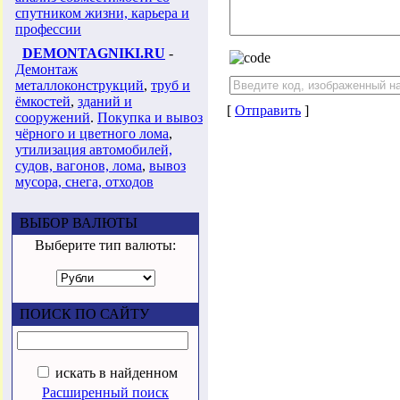
спутником жизни, карьера и
профессии
DEMONTAGNIKI.RU
-
Демонтаж
металлоконструкций
,
труб и
ёмкостей
,
зданий и
[
Отправить
]
сооружений
.
Покупка и вывоз
чёрного и цветного лома
,
утилизация автомобилей,
судов, вагонов, лома
,
вывоз
мусора, снега, отходов
ВЫБОР ВАЛЮТЫ
Выберите тип валюты:
ПОИСК ПО САЙТУ
искать в найденном
Расширенный поиск