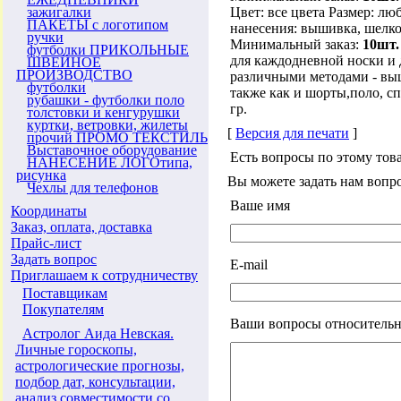
зажигалки
Цвет: все цвета Размер: л
ПАКЕТЫ с логотипом
нанесения: вышивка, шелко
ручки
Минимальный заказ:
10шт.
футболки ПРИКОЛЬНЫЕ
для каждодневной носки и 
ШВЕЙНОЕ
ПРОИЗВОДСТВО
различными методами - вы
футболки
также как и шорты,поло, с
рубашки - футболки поло
гр.
толстовки и кенгурушки
куртки, ветровки, жилеты
[
Версия для печати
]
прочий ПРОМО ТЕКСТИЛЬ
Выставочное оборудование
Есть вопросы по этому тов
НАНЕСЕНИЕ ЛОГОтипа,
рисунка
Вы можете задать нам воп
Чехлы для телефонов
Ваше имя
Координаты
Заказ, оплата, доставка
Прайс-лист
Задать вопрос
E-mail
Приглашаем к сотрудничеству
Поставщикам
Покупателям
Ваши вопросы относительн
Астролог Аида Невская.
Личные гороскопы,
астрологические прогнозы,
подбор дат, консультации,
анализ совместимости со