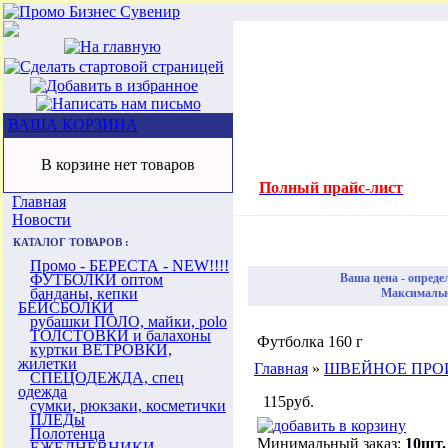
ВАША КОРЗИНА
В корзине нет товаров
Полный прайс-лист
Главная
Новости
КАТАЛОГ ТОВАРОВ :
Промо - БЕРЕСТА - NEW!!!!
ФУТБОЛКИ оптом
Ваша цена - опреде
банданы, кепки
Максимальна
БЕЙСБОЛКИ
рубашки ПОЛО, майки, polo
ТОЛСТОВКИ и балахоны
Футболка 160 г
куртки ВЕТРОВКИ,
жилетки
Главная
»
ШВЕЙНОЕ ПРО
СПЕЦОДЕЖДА, спец
одежда
115руб.
сумки, рюкзаки, косметички
ПЛЕДы
Полотенца
Минимальный заказ:
10шт.
ЕЖЕДНЕВНИКИ