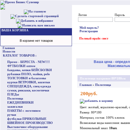
Логин
Пароль
Мой пароль?
ВАША КОРЗИНА
Регистрация
Полный прайс-лист
В корзине нет товаров
Главная
Новости
КАТАЛОГ ТОВАРОВ :
Ваша цена - определ
Промо - БЕРЕСТА - NEW!!!!
Максимальная
ФУТБОЛКИ оптом
банданы, кепки БЕЙСБОЛКИ
рубашки ПОЛО, майки, polo
ТОЛСТОВКИ и балахоны
Полотенце махровое 80*180см
куртки ВЕТРОВКИ, жилетки
Главная
»
Полотенца
СПЕЦОДЕЖДА, спец одежда
сумки, рюкзаки, косметички
200руб.
ПЛЕДы
Полотенца
ЕЖЕДНЕВНИКИ
зажигалки
Цвет: желтый, кораллово-красный, 
ПАКЕТЫ с логотипом
Размер: 80*180
ручки
Материал, состав: 100% хлопок
футболки ПРИКОЛЬНЫЕ
ШВЕЙНОЕ ПРОИЗВОДСТВО
Возможные виды нанесения: вышив
Выставочное оборудование
Минимальный заказ:
10шт.