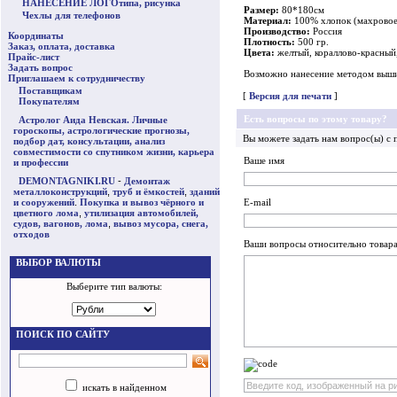
НАНЕСЕНИЕ ЛОГОтипа, рисунка
Размер:
80*180см
Чехлы для телефонов
Материал:
100% хлопок (махровое
Производство:
Россия
Координаты
Плотность:
500 гр.
Заказ, оплата, доставка
Цвета:
желтый, кораллово-красный,
Прайс-лист
Задать вопрос
Возможно нанесение методом выши
Приглашаем к сотрудничеству
Поставщикам
[
Версия для печати
]
Покупателям
Есть вопросы по этому товару?
Астролог Аида Невская. Личные
гороскопы, астрологические прогнозы,
Вы можете задать нам вопрос(ы) 
подбор дат, консультации, анализ
совместимости со спутником жизни, карьера
Ваше имя
и профессии
DEMONTAGNIKI.RU
-
Демонтаж
металлоконструкций
,
труб и ёмкостей
,
зданий
и сооружений
.
Покупка и вывоз чёрного и
E-mail
цветного лома
,
утилизация автомобилей,
судов, вагонов, лома
,
вывоз мусора, снега,
отходов
Ваши вопросы относительно товар
ВЫБОР ВАЛЮТЫ
Выберите тип валюты:
ПОИСК ПО САЙТУ
искать в найденном