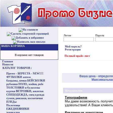
Логин
Пароль
ВАША КОРЗИНА
Мой пароль?
Регистрация
В корзине нет товаров
Полный прайс-лист
Главная
Новости
КАТАЛОГ ТОВАРОВ :
Промо - БЕРЕСТА - NEW!!!!
Ваша цена - определя
ФУТБОЛКИ оптом
Максимальная 
банданы, кепки БЕЙСБОЛКИ
рубашки ПОЛО, майки, polo
ТОЛСТОВКИ и балахоны
Покупателям
куртки ВЕТРОВКИ, жилетки
СПЕЦОДЕЖДА, спец одежда
Типографиям
сумки, рюкзаки, косметички
Мы даем возможность получит
ПЛЕДы
удовольствие! А Ваши клиенты
Полотенца
ЕЖЕДНЕВНИКИ
зажигалки
Рекламным агентствам