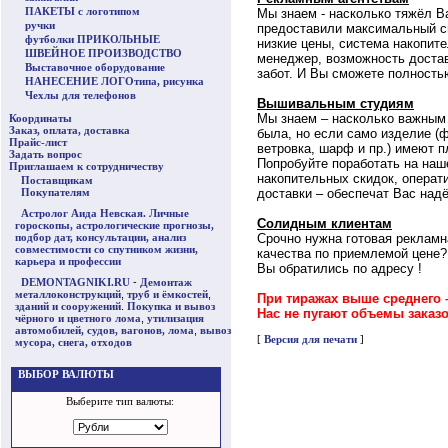
ПАКЕТЫ с логотипом
Мы знаем - насколько тяжёл В
ручки
предоставили максимальный сп
футболки ПРИКОЛЬНЫЕ
низкие цены, система накопит
ШВЕЙНОЕ ПРОИЗВОДСТВО
менеджер, возможность достав
Выставочное оборудование
забот. И Вы сможете полность
НАНЕСЕНИЕ ЛОГОтипа, рисунка
Чехлы для телефонов
Вышивальным студиям
Мы знаем – насколько важным 
Координаты
Заказ, оплата, доставка
была, но если само изделие (ф
Прайс-лист
ветровка, шарф и пр.) имеют п
Задать вопрос
Попробуйте поработать на наше
Приглашаем к сотрудничеству
накопительных скидок, операт
Поставщикам
Покупателям
доставки – обеспечат Вас над
Астролог Аида Невская. Личные
Солидным клиентам
гороскопы, астрологические прогнозы,
подбор дат, консультации, анализ
Срочно нужна готовая рекламн
совместимости со спутником жизни,
качества по приемлемой цене?
карьера и профессии
Вы обратились по адресу !
DEMONTAGNIKI.RU
-
Демонтаж
металлоконструкций
,
труб и ёмкостей
,
При тиражах выше среднего 
зданий и сооружений
.
Покупка и вывоз
Нас не пугают объемы заказов
чёрного и цветного лома
,
утилизация
автомобилей, судов, вагонов, лома
,
вывоз
[
Версия для печати
]
мусора, снега, отходов
ВЫБОР ВАЛЮТЫ
Выберите тип валюты: