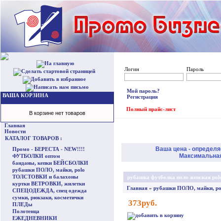
Логин
Пароль
Мой пароль?
ВАША КОРЗИНА
Регистрация
Полный прайс-лист
В корзине нет товаров
Главная
Новости
КАТАЛОГ ТОВАРОВ :
Ваша цена - определя
Промо - БЕРЕСТА - NEW!!!!
Максимальная 
ФУТБОЛКИ оптом
банданы, кепки БЕЙСБОЛКИ
рубашки ПОЛО, майки, polo
ТОЛСТОВКИ и балахоны
рубашка футболка поло женская polo
куртки ВЕТРОВКИ, жилетки
Главная
»
рубашки ПОЛО, майки, po
СПЕЦОДЕЖДА, спец одежда
сумки, рюкзаки, косметички
373руб.
ПЛЕДы
Полотенца
ЕЖЕДНЕВНИКИ