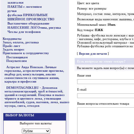
зажигалки
Цвет: все цвета
ПАКЕТЫ с логотипом
Размер: все размеры
ручки
Материал, состав: пике, интерлок, три
футболки ПРИКОЛЬНЫЕ
ШВЕЙНОЕ ПРОИЗВОДСТВО
Возможные виды нанесения: вышивка,
Выставочное оборудование
Минимальный заказ:
10шт.
НАНЕСЕНИЕ ЛОГОтипа, рисунка
Код товара:
ПЖК
Чехлы для телефонов
Рубашка -футболка поло женская с кор
Координаты
: магазины, кафе, рестораны, клубы и 
Заказ, оплата, доставка
Основной используемый материал - пи
Прайс-лист
Рубашка-футболка polo отшивается на з
Задать вопрос
Приглашаем к сотрудничеству
[
Версия для печати
]
Поставщикам
Покупателям
Есть вопросы по этому товару?
Астролог Аида Невская. Личные
Вы можете задать нам вопрос(ы) с п
гороскопы, астрологические прогнозы,
подбор дат, консультации, анализ
Ваше имя
совместимости со спутником жизни,
карьера и профессии
DEMONTAGNIKI.RU
-
Демонтаж
E-mail
металлоконструкций
,
труб и ёмкостей
,
зданий и сооружений
.
Покупка и вывоз
чёрного и цветного лома
,
утилизация
автомобилей, судов, вагонов, лома
,
вывоз
Ваши вопросы относительно товара
мусора, снега, отходов
ВЫБОР ВАЛЮТЫ
Выберите тип валюты: