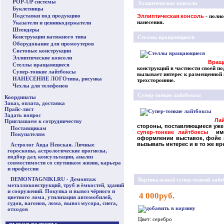
POP-UP системы
Эллиптические консоли
Буклетницы
Подставки под продукцию
Эллиптическая консоль
- полно
нанесения.
Указатели и ценникодержатели
Штендеры
Конструкции натяжного типа
Стеллы вращающиеся
Оборудование для промоутеров
Световые конструкции
Эллиптические консоли
Вращ
Стеллы вращающиеся
конструкций в частности своей п
Супер-тонкие лайтбоксы
вызывает интерес к размещенной
НАНЕСЕНИЕ ЛОГОтипа, рисунка
трехсторонние.
Чехлы для телефонов
Супер-тонкие лайтбоксы
Координаты
Заказ, оплата, доставка
Прайс-лист
Задать вопрос
Ла
Приглашаем к сотрудничеству
стороны, поставляющиеся уже
Поставщикам
супер-тонкие лайтбоксы
им
Покупателям
оформлении выставок, фойе г
вызывать интерес и в то же вр
Астролог Аида Невская. Личные
гороскопы, астрологические прогнозы,
подбор дат, консультации, анализ
совместимости со спутником жизни, карьера
и профессии
DEMONTAGNIKI.RU
-
Демонтаж
Вертикальный супер-тонкий лайт
металлоконструкций
,
труб и ёмкостей
,
зданий
и сооружений
.
Покупка и вывоз чёрного и
4 000руб.
цветного лома
,
утилизация автомобилей,
судов, вагонов, лома
,
вывоз мусора, снега,
отходов
Цвет: серебро