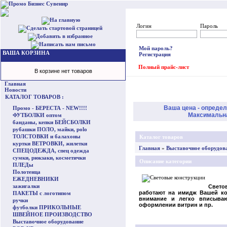
Логин
Пароль
Мой пароль?
ВАША КОРЗИНА
Регистрация
Полный прайс-лист
В корзине нет товаров
Главная
Новости
КАТАЛОГ ТОВАРОВ :
Ваша цена - определ
Промо - БЕРЕСТА - NEW!!!!
Максимальная
ФУТБОЛКИ оптом
банданы, кепки БЕЙСБОЛКИ
рубашки ПОЛО, майки, polo
ТОЛСТОВКИ и балахоны
Каталог товаров
куртки ВЕТРОВКИ, жилетки
Главная
»
Выставочное оборудов
СПЕЦОДЕЖДА, спец одежда
сумки, рюкзаки, косметички
Описание категории
ПЛЕДы
Полотенца
ЕЖЕДНЕВНИКИ
зажигалки
Свето
работают на имидж Вашей ко
ПАКЕТЫ с логотипом
внимание и легко вписываю
ручки
оформлении витрин и пр.
футболки ПРИКОЛЬНЫЕ
ШВЕЙНОЕ ПРОИЗВОДСТВО
Выставочное оборудование