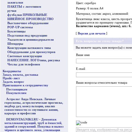
зажигалки
Цвет: серебро
ПАКЕТЫ с логотипом
Размер: 6 полок А4
ручки
Материал, состав: акрил, аллюминий
футболки ПРИКОЛЬНЫЕ
ШВЕЙНОЕ ПРОИЗВОДСТВО
Буклетница люкс класса, шесть прозра
раздвигается по принципу гармошки. П
Выставочное оборудование
Количество карманов (ячеек), шт.: 6.
POP-UP системы
Буклетницы
[
Версия для печати
]
Подставки под продукцию
Указатели и ценникодержатели
Есть вопросы по этому товару?
Штендеры
Вы можете задать нам вопрос(ы) с п
Конструкции натяжного типа
Оборудование для промоутеров
Ваше имя
Световые конструкции
НАНЕСЕНИЕ ЛОГОтипа, рисунка
Чехлы для телефонов
E-mail
Координаты
Заказ, оплата, доставка
Прайс-лист
Задать вопрос
Ваши вопросы относительно товара
Приглашаем к сотрудничеству
Поставщикам
Покупателям
Астролог Аида Невская. Личные
гороскопы, астрологические прогнозы,
подбор дат, консультации, анализ
совместимости со спутником жизни,
карьера и профессии
DEMONTAGNIKI.RU
-
Демонтаж
металлоконструкций
,
труб и ёмкостей
,
зданий и сооружений
.
Покупка и вывоз
чёрного и цветного лома
,
утилизация