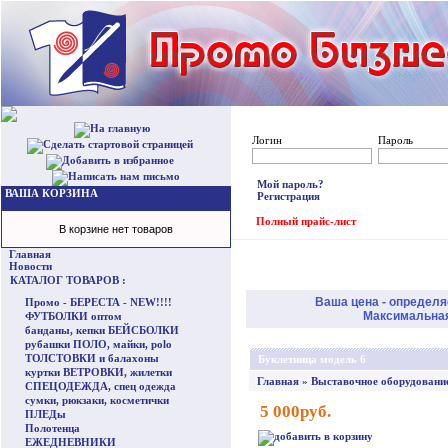
Логин
Пароль
Мой пароль?
ВАША КОРЗИНА
Регистрация
Полный прайс-лист
В корзине нет товаров
Главная
Новости
КАТАЛОГ ТОВАРОВ :
Ваша цена - определя
Промо - БЕРЕСТА - NEW!!!!
Максимальная 
ФУТБОЛКИ оптом
банданы, кепки БЕЙСБОЛКИ
рубашки ПОЛО, майки, polo
ТОЛСТОВКИ и балахоны
Буклетница модель 6
куртки ВЕТРОВКИ, жилетки
Главная
»
Выставочное оборудовани
СПЕЦОДЕЖДА, спец одежда
сумки, рюкзаки, косметички
5 000руб.
ПЛЕДы
Полотенца
ЕЖЕДНЕВНИКИ