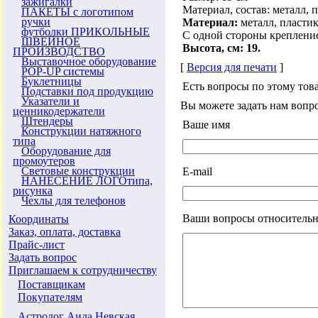
зажигалки
Материал, состав: металл, 
ПАКЕТЫ с логотипом
ручки
Материал:
металл, пластик
футболки ПРИКОЛЬНЫЕ
С одной стороны крепление 
ШВЕЙНОЕ
Высота, см: 19.
ПРОИЗВОДСТВО
Выставочное оборудование
[
Версия для печати
]
POP-UP системы
Буклетницы
Есть вопросы по этому тов
Подставки под продукцию
Указатели и
Вы можете задать нам воп
ценникодержатели
Штендеры
Ваше имя
Конструкции натяжного
типа
Оборудование для
промоутеров
Световые конструкции
E-mail
НАНЕСЕНИЕ ЛОГОтипа,
рисунка
Чехлы для телефонов
Ваши вопросы относительн
Координаты
Заказ, оплата, доставка
Прайс-лист
Задать вопрос
Приглашаем к сотрудничеству
Поставщикам
Покупателям
Астролог Аида Невская.