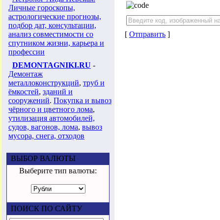
Личные гороскопы,
астрологические прогнозы,
подбор дат, консультации,
анализ совместимости со
[
Отправить
]
спутником жизни, карьера и
профессии
DEMONTAGNIKI.RU
-
Демонтаж
металлоконструкций
,
труб и
ёмкостей
,
зданий и
сооружений
.
Покупка и вывоз
чёрного и цветного лома
,
утилизация автомобилей,
судов, вагонов, лома
,
вывоз
мусора, снега, отходов
ВЫБОР ВАЛЮТЫ
Выберите тип валюты:
ПОИСК ПО САЙТУ