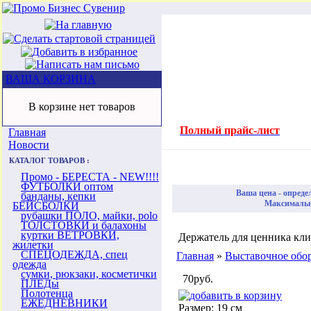
ВАША КОРЗИНА
В корзине нет товаров
Полный прайс-лист
Главная
Новости
КАТАЛОГ ТОВАРОВ :
Промо - БЕРЕСТА - NEW!!!!
ФУТБОЛКИ оптом
Ваша цена - опреде
банданы, кепки
Максимальна
БЕЙСБОЛКИ
рубашки ПОЛО, майки, polo
ТОЛСТОВКИ и балахоны
куртки ВЕТРОВКИ,
Держатель для ценника кли
жилетки
СПЕЦОДЕЖДА, спец
Главная
»
Выставочное обо
одежда
сумки, рюкзаки, косметички
70руб.
ПЛЕДы
Полотенца
ЕЖЕДНЕВНИКИ
Размер: 19 см