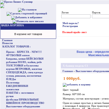
Логин
Пароль
Мой пароль?
ВАША КОРЗИНА
Регистрация
Полный прайс-лист
В корзине нет товаров
Главная
Новости
КАТАЛОГ ТОВАРОВ :
Ваша цена - определя
Промо - БЕРЕСТА - NEW!!!!
Максимальная 
ФУТБОЛКИ оптом
банданы, кепки БЕЙСБОЛКИ
рубашки ПОЛО, майки, polo
ТОЛСТОВКИ и балахоны
X-баннер модель C1
куртки ВЕТРОВКИ, жилетки
Главная
»
Выставочное оборудовани
СПЕЦОДЕЖДА, спец одежда
сумки, рюкзаки, косметички
1 000руб.
ПЛЕДы
Полотенца
ЕЖЕДНЕВНИКИ
зажигалки
Цвет: черный
ПАКЕТЫ с логотипом
Размер: 60*160 см
ручки
Материал, состав: конструкция - углеп
футболки ПРИКОЛЬНЫЕ
ШВЕЙНОЕ ПРОИЗВОДСТВО
Один из самых простых и легких банне
с помощью 4 люверсов. При транспорти
Выставочное оборудование
Время сборки - 15 - 30 секунд