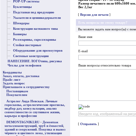
POP-UP системы
Размер печатного поля
600x1600 мм.
Буклетницы
Вес 2,1кг
Подставки под продукцию
[
Версия для печати
]
Указатели и ценникодержатели
Есть вопросы по этому товару?
Штендеры
Конструкции натяжного типа
Вы можете задать нам вопрос(ы) с п
Баннеры
Ваше имя
Роллскрины, скроллскрины
Стойки постерные
Оборудование для промоутеров
E-mail
Световые конструкции
НАНЕСЕНИЕ ЛОГОтипа, рисунка
Чехлы для телефонов
Ваши вопросы относительно товара
Координаты
Заказ, оплата, доставка
Прайс-лист
Задать вопрос
Приглашаем к сотрудничеству
Поставщикам
Покупателям
Астролог Аида Невская. Личные
гороскопы, астрологические прогнозы,
подбор дат, консультации, анализ
совместимости со спутником жизни,
карьера и профессии
DEMONTAGNIKI.RU
-
Демонтаж
[
Отправить
]
металлоконструкций
,
труб и ёмкостей
,
зданий и сооружений
.
Покупка и вывоз
чёрного и цветного лома
,
утилизация